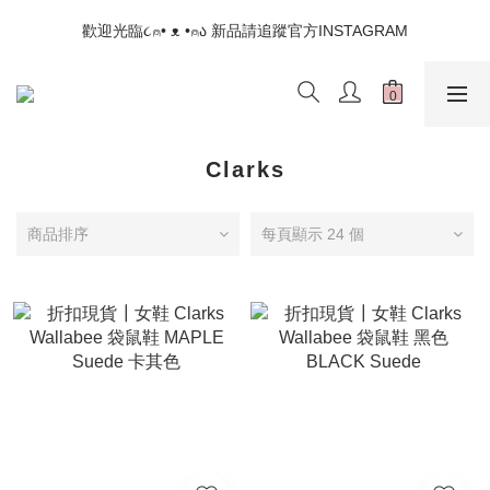
📣如果遇到結帳沒有反應，請另開瀏覽器 (不要直接從ig連結網站
歡迎光臨૮⍝• ᴥ •⍝ა 新品請追蹤官方INSTAGRAM
下單)
📣如果遇到結帳沒有反應，請另開瀏覽器 (不要直接從ig連結網站
下單)
Clarks
商品排序
每頁顯示 24 個