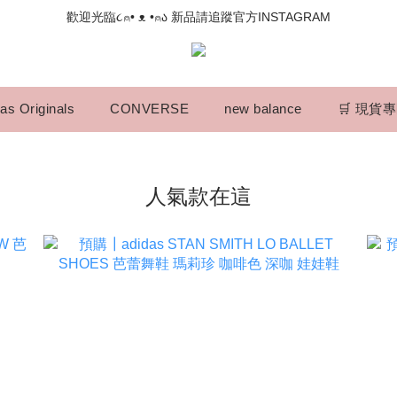
📣如果遇到結帳沒有反應，請另開瀏覽器 (不要直接從ig連結網站下單)
歡迎光臨૮⍝• ᴥ •⍝ა 新品請追蹤官方INSTAGRAM
📣如果遇到結帳沒有反應，請另開瀏覽器 (不要直接從ig連結網站下單)
as Originals
CONVERSE
new balance
🛒 現貨
人氣款在這