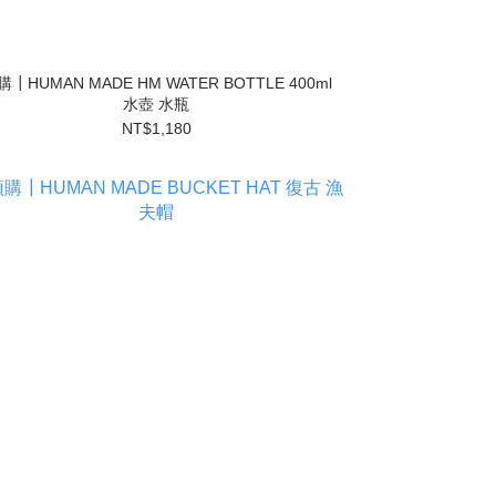
購┃HUMAN MADE HM WATER BOTTLE 400ml
水壺 水瓶
NT$1,180