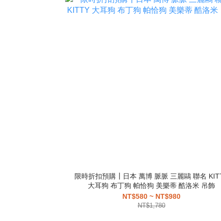
限時折扣預購┃日本 萬博 脈脈 三麗鷗 聯名 KIT
大耳狗 布丁狗 帕恰狗 美樂蒂 酷洛米 吊飾
NT$580 ~ NT$980
NT$1,780