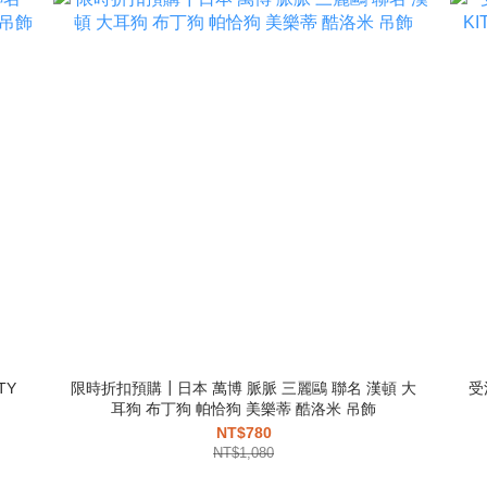
TY
限時折扣預購┃日本 萬博 脈脈 三麗鷗 聯名 漢頓 大
受
耳狗 布丁狗 帕恰狗 美樂蒂 酷洛米 吊飾
NT$780
NT$1,080