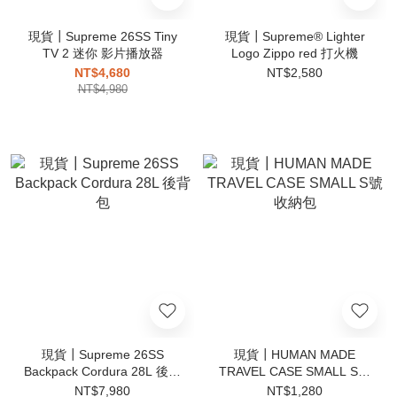
現貨┃Supreme 26SS Tiny
現貨┃Supreme® Lighter
TV 2 迷你 影片播放器
Logo Zippo red 打火機
NT$4,680
NT$2,580
NT$4,980
現貨┃Supreme 26SS
現貨┃HUMAN MADE
Backpack Cordura 28L 後背
TRAVEL CASE SMALL S號
包
收納包
NT$7,980
NT$1,280