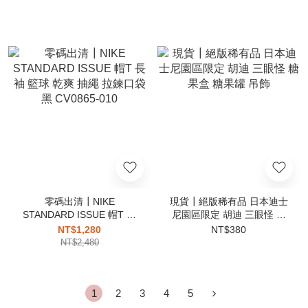
零碼出清┃NIKE
現貨┃絕版稀有品 日本迪士
STANDARD ISSUE 帽T 長
尼園區限定 胡迪 三眼怪 糖
袖 籃球 乾爽 抽繩 拉鍊口袋
果盒 糖果罐 吊飾
NT$1,280
NT$380
黑 CV0865-010
NT$2,480
1
2
3
4
5