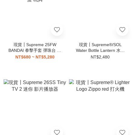
現貨┃Supreme 25FW
現貨┃Supreme®/SOL
BANDAI 拳擊手套 彈珠台 露
Water Bottle Lantern 水瓶
營車 推車 電吉他 黑膠機 扭
提燈 24oz
NT$680 ~ NT$5,280
NT$2,480
蛋 玩具