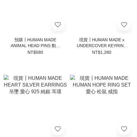
預購┃HUMAN MADE
現貨┃HUMAN MADE x
ANIMAL HEAD PINS 動物
UNDERCOVER KEYRING
別針
聯名 吊飾
NT$580
NT$1,280