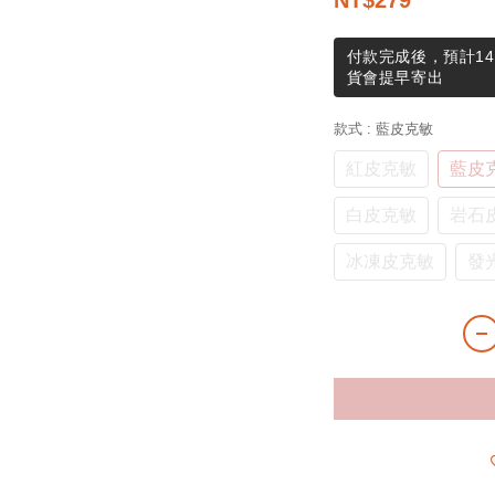
NT$279
付款完成後，預計14
貨會提早寄出
款式
: 藍皮克敏
紅皮克敏
藍皮
白皮克敏
岩石
冰凍皮克敏
發