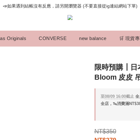
📣如果遇到結帳沒有反應，請另開瀏覽器 (不要直接從ig連結網站下單)
📣如果遇到結帳沒有反應，請另開瀏覽器 (不要直接從ig連結網站下單)
歡迎光臨૮⍝• ᴥ •⍝ა 新品請追蹤官方INSTAGRAM
📣如果遇到結帳沒有反應，請另開瀏覽器 (不要直接從ig連結網站下單)
as Originals
CONVERSE
new balance
🛒 現貨
限時預購┃日本
Bloom 皮皮 
至
08/09 16:00
截止
全
全店，🦦消費滿NT$3
NT$350