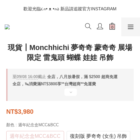
📣如果遇到結帳沒有反應，請另開瀏覽器 (不要直接從ig連結網站
歡迎光臨૮⍝• ᴥ •⍝ა 新品請追蹤官方INSTAGRAM
下單)
📣如果遇到結帳沒有反應，請另開瀏覽器 (不要直接從ig連結網站
下單)
現貨┃Monchhichi 夢奇奇 蒙奇奇 展場
限定 雷鬼頭 蝴蝶 娃娃 吊飾
至
09/08 16:00
截止
全店，八月放暑假，滿 $2500 超商免運
全店，🦦消費滿NT$3800享**台灣超商**免運費
NT$3,980
顏色
: 週年紀念盒MCC&BCC
週年紀念盒MCC&BCC
復刻版 夢奇奇 (女生) 吊飾