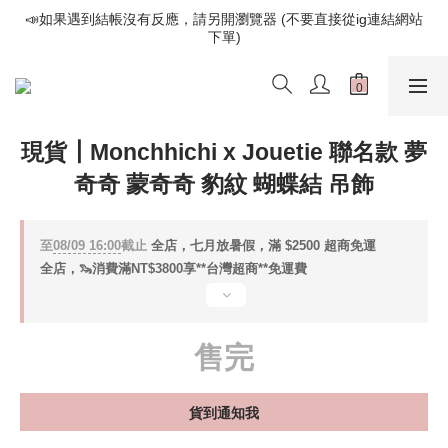
📣如果遇到結帳沒有反應，請另開瀏覽器 (不要直接從ig連結網站
📣如果遇到結帳沒有反應，請另開瀏覽器 (不要直接從ig連結網站
下單)
下單)
歡迎光臨૮⍝• ᴥ •⍝ა 新品請追蹤官方INSTAGRAM
📣如果遇到結帳沒有反應，請另開瀏覽器 (不要直接從ig連結網站
現貨┃Monchhichi x Jouetie 聯名款 夢
下單)
奇奇 蒙奇奇 豹紋 蝴蝶結 吊飾
至
08/09 16:00
截止
全店，七月放暑假，滿 $2500 超商免運
全店，🦦消費滿NT$3800享**台灣超商**免運費
售完
貨到通知我