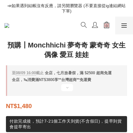
📣如果遇到結帳沒有反應，請另開瀏覽器 (不要直接從ig連結網站
📣如果遇到結帳沒有反應，請另開瀏覽器 (不要直接從ig連結網站
下單)
下單)
歡迎光臨૮⍝• ᴥ •⍝ა 新品請追蹤官方INSTAGRAM
📣如果遇到結帳沒有反應，請另開瀏覽器 (不要直接從ig連結網站
預購┃Monchhichi 夢奇奇 蒙奇奇 女生
下單)
偶像 愛豆 娃娃
至
08/09 16:00
截止
全店，七月放暑假，滿 $2500 超商免運
全店，🦦消費滿NT$3800享**台灣超商**免運費
NT$1,480
付款完成後，預計7-21個工作天到貨(不含假日)，提早到貨
會提早寄出