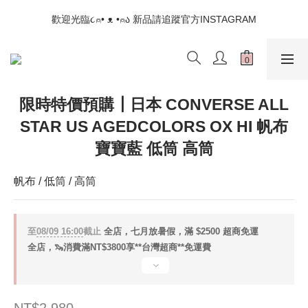
📣如果遇到結帳沒有反應，請另開瀏覽器 (不要直接從ig連結網站
歡迎光臨૮⍝• ᴥ •⍝ა 新品請追蹤官方INSTAGRAM
下單)
📣如果遇到結帳沒有反應，請另開瀏覽器 (不要直接從ig連結網站
下單)
限時特價預購┃日本 CONVERSE ALL
STAR US AGEDCOLORS OX HI 帆布
寶寶藍 低筒 高筒
帆布 / 低筒 / 高筒
至
08/09 16:00
截止
全店，七月放暑假，滿 $2500 超商免運
全店，🦦消費滿NT$3800享**台灣超商**免運費