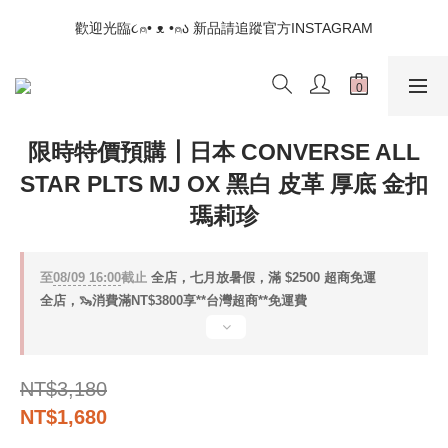
📣如果遇到結帳沒有反應，請另開瀏覽器 (不要直接從ig連結網站
歡迎光臨૮⍝• ᴥ •⍝ა 新品請追蹤官方INSTAGRAM
下單)
📣如果遇到結帳沒有反應，請另開瀏覽器 (不要直接從ig連結網站
下單)
限時特價預購┃日本 CONVERSE ALL
STAR PLTS MJ OX 黑白 皮革 厚底 金扣
瑪莉珍
至
08/09 16:00
截止
全店，七月放暑假，滿 $2500 超商免運
全店，🦦消費滿NT$3800享**台灣超商**免運費
NT$3,180
NT$1,680