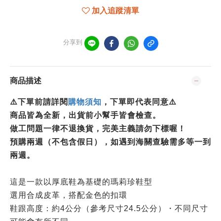
加入追蹤清單
分享到
商品描述
⚠️下單前請詳閱
購物須知
，下單即代表同意⚠️
商品皆為全新，出貨前小幫手皆會檢查。
做工問題一律不退換貨，完美主義請勿下標喔！
預購兩週（不包含假日），如遇到海關查驗需多等一到
兩週。
這是一款以厚底鞋為基礎的瑪莉珍鞋型
選用合成皮革，搭配金色的扣環
鞋跟高度：約4公分（參考尺寸24.5公分）・不同尺寸