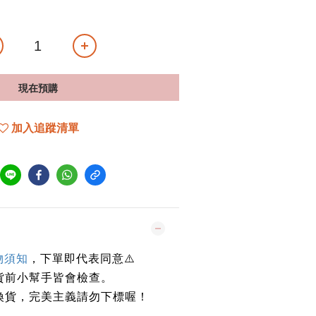
現在預購
加入追蹤清單
物須知
，下單即代表同意
⚠️
貨前小幫手皆會檢查。
換貨，完美主義請勿下標喔！