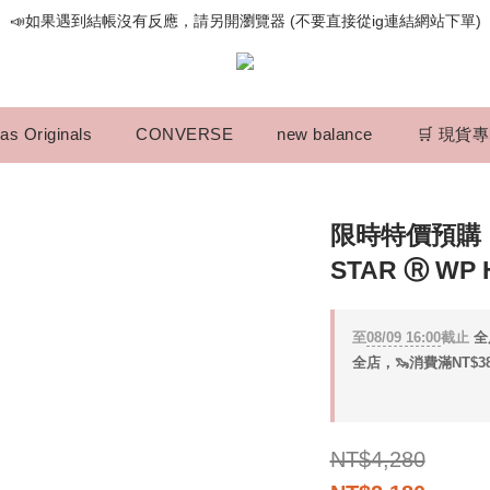
📣如果遇到結帳沒有反應，請另開瀏覽器 (不要直接從ig連結網站下單)
📣如果遇到結帳沒有反應，請另開瀏覽器 (不要直接從ig連結網站下單)
歡迎光臨૮⍝• ᴥ •⍝ა 新品請追蹤官方INSTAGRAM
📣如果遇到結帳沒有反應，請另開瀏覽器 (不要直接從ig連結網站下單)
as Originals
CONVERSE
new balance
🛒 現貨
限時特價預購┃C
STAR Ⓡ WP
至
08/09 16:00
截止
全
全店，🦦消費滿NT$3
NT$4,280