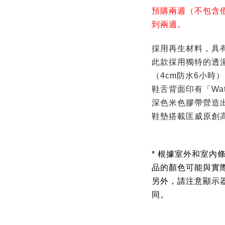
預購兩週（不包含
到兩週。
採用再生材料，具
此款採用獨特的透
（4cm防水6小時）
鞋舌背面印有「Waterp
深色米色膠帶營造
鞋墊搭載匡威原創高
* 根據室外和室內
品的顏色可能與實
另外，請注意顯示
同。