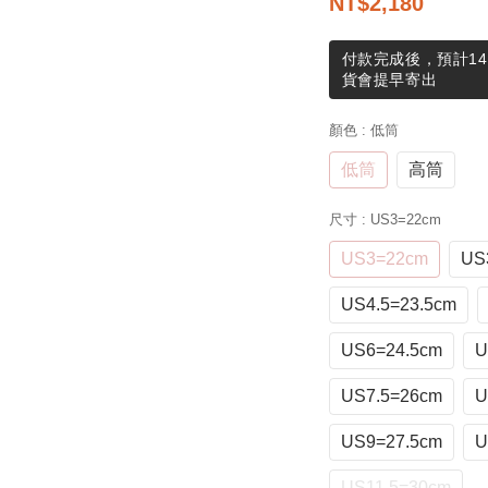
NT$2,180
付款完成後，預計14
貨會提早寄出
顏色
: 低筒
低筒
高筒
尺寸
: US3=22cm
US3=22cm
US
US4.5=23.5cm
US6=24.5cm
U
US7.5=26cm
U
US9=27.5cm
U
US11.5=30cm