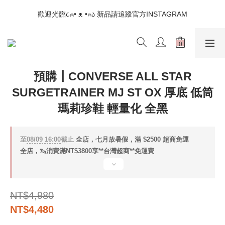
📣如果遇到結帳沒有反應，請另開瀏覽器 (不要直接從ig連結網站
歡迎光臨૮⍝• ᴥ •⍝ა 新品請追蹤官方INSTAGRAM
下單)
📣如果遇到結帳沒有反應，請另開瀏覽器 (不要直接從ig連結網站
下單)
預購┃CONVERSE ALL STAR
SURGETRAINER MJ ST OX 厚底 低筒
瑪莉珍鞋 輕量化 全黑
至
08/09 16:00
截止
全店，七月放暑假，滿 $2500 超商免運
全店，🦦消費滿NT$3800享**台灣超商**免運費
NT$4,980
NT$4,480