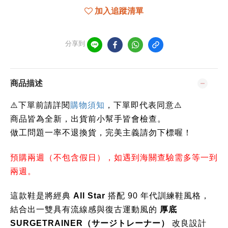
加入追蹤清單
分享到
商品描述
下單前請詳閱
⚠️
購物須知
，下單即代表同意
⚠️
商品皆為全新，出貨前小幫手皆會檢查。
做工問題一率不退換貨，完美主義請勿下標喔！
預購兩週（不包含假日），如遇到海關查驗需多等一到
兩週。
這款鞋是將經典
All Star
搭配 90 年代訓練鞋風格，
結合出一雙具有流線感與復古運動風的
厚底
SURGETRAINER（サージトレーナー）
改良設計