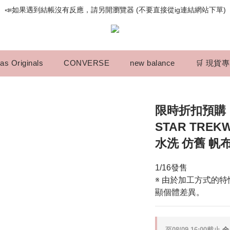
📣如果遇到結帳沒有反應，請另開瀏覽器 (不要直接從ig連結網站下單)
📣如果遇到結帳沒有反應，請另開瀏覽器 (不要直接從ig連結網站下單)
歡迎光臨૮⍝• ᴥ •⍝ა 新品請追蹤官方INSTAGRAM
📣如果遇到結帳沒有反應，請另開瀏覽器 (不要直接從ig連結網站下單)
as Originals
CONVERSE
new balance
🛒 現貨
限時折扣預購┃C
STAR TREK
水洗 仿舊 帆
1/16發售
※ 由於加工方式的
顯個體差異。
至
08/09 16:00
截止
全