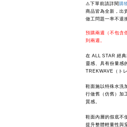
下單前請詳閱
⚠️
購
商品皆為全新，出
做工問題一率不退
預購兩週（不包含
到兩週。
在 ALL STAR
靈感、具有份量感
TREKWAVE（
鞋面施以特殊水洗
行做舊（仿舊）加
質感。
鞋面內層的假底不使
提升整體輕量性與