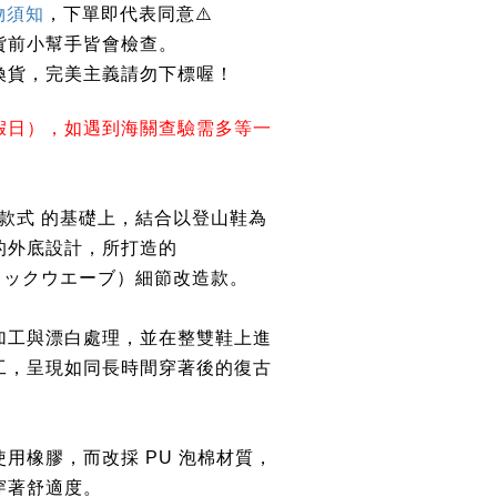
物須知
，下單即代表同意
⚠️
貨前小幫手皆會檢查。
換貨，完美主義請勿下標喔！
假日），如遇到海關查驗需多等一
 經典款式 的基礎上，結合以登山鞋為
的外底設計，所打造的
トレックウエーブ）細節改造款。
加工與漂白處理，並在整雙鞋上進
工，呈現如同長時間穿著後的復古
用橡膠，而改採 PU 泡棉材質，
穿著舒適度。