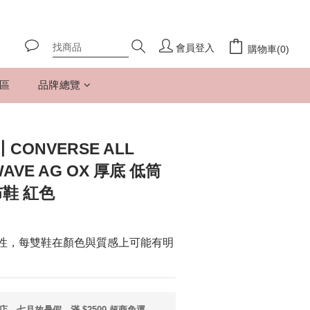
會員登入
購物車(0)
專區
品牌總覽
ONVERSE ALL
WAVE AG OX 厚底 低筒
布鞋 紅色
特性，每雙鞋在顏色與質感上可能有明
店，七月放暑假，滿 $2500 超商免運