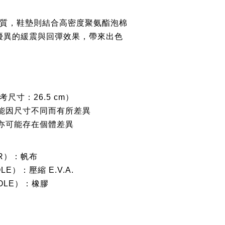
. 材質，鞋墊則結合高密度聚氨酯泡棉
優異的緩震與回彈效果，帶來出色
考尺寸：26.5 cm）
可能因尺寸不同而有所差異
間亦可能存在個體差異
R）：帆布
LE）：壓縮 E.V.A.
OLE）：橡膠