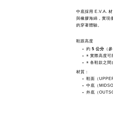
中底採用 E.V.A
與橡膠海綿，實現
的穿著體驗。
鞋跟高度
約
5 公分
（參
※ 實際高度
※ 各鞋款之
材質：
鞋面（UPPE
中底（MIDSO
外底（OUTS