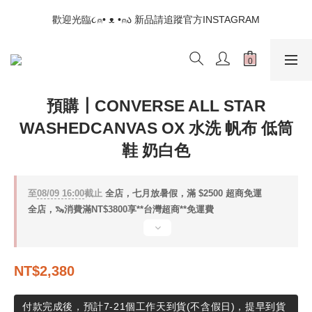
📣如果遇到結帳沒有反應，請另開瀏覽器 (不要直接從ig連結網站
歡迎光臨૮⍝• ᴥ •⍝ა 新品請追蹤官方INSTAGRAM
下單)
📣如果遇到結帳沒有反應，請另開瀏覽器 (不要直接從ig連結網站
下單)
預購┃CONVERSE ALL STAR
WASHEDCANVAS OX 水洗 帆布 低筒
鞋 奶白色
至
08/09 16:00
截止
全店，七月放暑假，滿 $2500 超商免運
全店，🦦消費滿NT$3800享**台灣超商**免運費
NT$2,380
付款完成後，預計7-21個工作天到貨(不含假日)，提早到貨