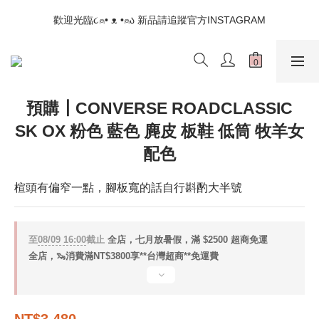
📣如果遇到結帳沒有反應，請另開瀏覽器 (不要直接從ig連結網站
歡迎光臨૮⍝• ᴥ •⍝ა 新品請追蹤官方INSTAGRAM
下單)
📣如果遇到結帳沒有反應，請另開瀏覽器 (不要直接從ig連結網站
下單)
預購┃CONVERSE ROADCLASSIC
SK OX 粉色 藍色 麂皮 板鞋 低筒 牧羊女
配色
楦頭有偏窄一點，腳板寬的話自行斟酌大半號
至
08/09 16:00
截止
全店，七月放暑假，滿 $2500 超商免運
全店，🦦消費滿NT$3800享**台灣超商**免運費