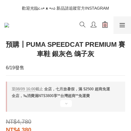
📣如果遇到結帳沒有反應，請另開瀏覽器 (不要直接從ig連結網站
歡迎光臨૮⍝• ᴥ •⍝ა 新品請追蹤官方INSTAGRAM
下單)
📣如果遇到結帳沒有反應，請另開瀏覽器 (不要直接從ig連結網站
下單)
預購┃PUMA SPEEDCAT PREMIUM 賽
車鞋 銀灰色 鴿子灰
6/19發售
至
08/09 16:00
截止
全店，七月放暑假，滿 $2500 超商免運
全店，🦦消費滿NT$3800享**台灣超商**免運費
NT$4,780
NT$4,380