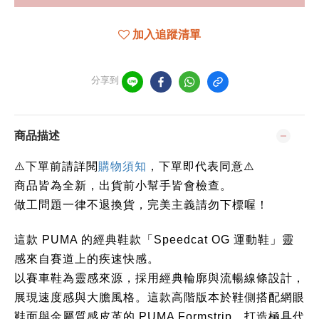
加入追蹤清單
分享到
商品描述
下單前請詳閱
⚠️
購物須知
，下單即代表同意⚠️
商品皆為全新，出貨前小幫手皆會檢查。
做工問題一律不退換貨，完美主義請勿下標喔！
這款 PUMA 的經典鞋款「Speedcat OG 運動鞋」靈
感來自賽道上的疾速快感。
以賽車鞋為靈感來源，採用經典輪廓與流暢線條設計，
展現速度感與大膽風格。這款高階版本於鞋側搭配網眼
鞋面與金屬質感皮革的 PUMA Formstrip，打造極具代