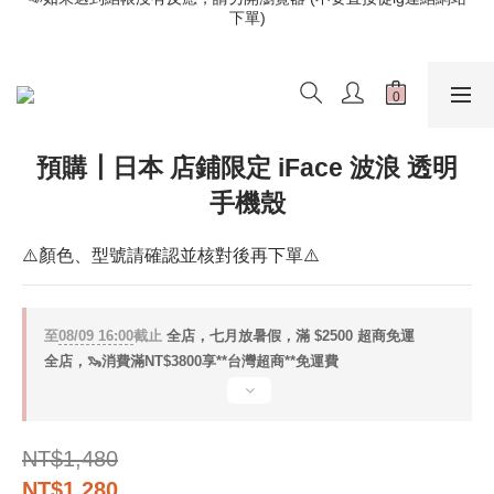
下單)
📣如果遇到結帳沒有反應，請另開瀏覽器 (不要直接從ig連結網站
下單)
歡迎光臨૮⍝• ᴥ •⍝ა 新品請追蹤官方INSTAGRAM
📣如果遇到結帳沒有反應，請另開瀏覽器 (不要直接從ig連結網站
下單)
預購┃日本 店鋪限定 iFace 波浪 透明
手機殼
⚠️顏色、型號請確認並核對後再下單⚠️
至
08/09 16:00
截止
全店，七月放暑假，滿 $2500 超商免運
全店，🦦消費滿NT$3800享**台灣超商**免運費
NT$1,480
NT$1,280