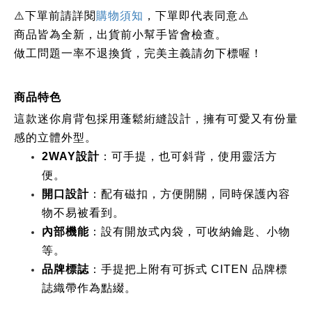
下單前請詳閱
⚠️
購物須知
，下單即代表同意⚠️
商品皆為全新，出貨前小幫手皆會檢查。
做工問題一率不退換貨，完美主義請勿下標喔！
商品特色
這款迷你肩背包採用蓬鬆絎縫設計，擁有可愛又有份量
感的立體外型。
2WAY設計
：可手提，也可斜背，使用靈活方
便。
開口設計
：配有磁扣，方便開關，同時保護內容
物不易被看到。
內部機能
：設有開放式內袋，可收納鑰匙、小物
等。
品牌標誌
：手提把上附有可拆式 CITEN 品牌標
誌織帶作為點綴。