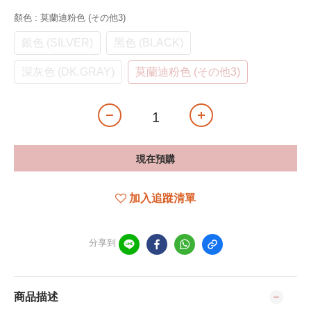
顏色
: 莫蘭迪粉色 (その他3)
銀色 (SILVER)
黑色 (BLACK)
深灰色 (DK.GRAY)
莫蘭迪粉色 (その他3)
現在預購
加入追蹤清單
分享到
商品描述