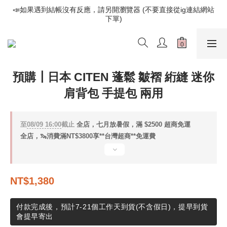
📣如果遇到結帳沒有反應，請另開瀏覽器 (不要直接從ig連結網站
📣如果遇到結帳沒有反應，請另開瀏覽器 (不要直接從ig連結網站
下單)
下單)
歡迎光臨૮⍝• ᴥ •⍝ა 新品請追蹤官方INSTAGRAM
📣如果遇到結帳沒有反應，請另開瀏覽器 (不要直接從ig連結網站
下單)
預購┃日本 CITEN 蓬鬆 皺褶 絎縫 迷你
肩背包 手提包 兩用
至
08/09 16:00
截止
全店，七月放暑假，滿 $2500 超商免運
全店，🦦消費滿NT$3800享**台灣超商**免運費
NT$1,380
付款完成後，預計7-21個工作天到貨(不含假日)，提早到貨
會提早寄出