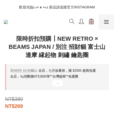
📣如果遇到結帳沒有反應，請另開瀏覽器 (不要直接從ig連結網站
歡迎光臨૮⍝• ᴥ •⍝ა 新品請追蹤官方INSTAGRAM
下單)
📣如果遇到結帳沒有反應，請另開瀏覽器 (不要直接從ig連結網站
下單)
限時折扣預購┃NEW RETRO ×
BEAMS JAPAN / 別注 招財貓 富士山
達摩 縁起物 刺繡 鑰匙圈
至
08/09 16:00
截止
全店，七月放暑假，滿 $2500 超商免運
全店，🦦消費滿NT$3800享**台灣超商**免運費
NT$380
NT$269