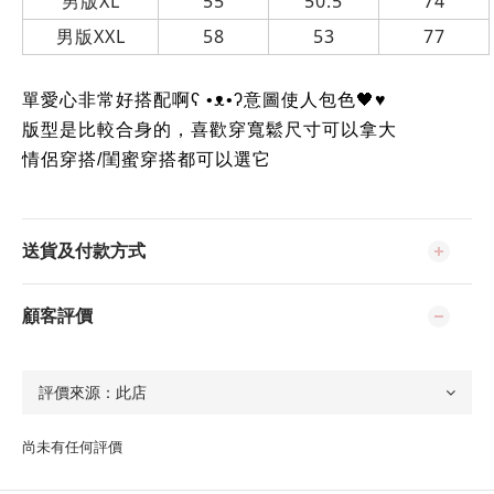
男版XL
55
50.5
74
男版XXL
58
53
77
單愛心非常好搭配啊ʕ •ᴥ•ʔ意圖使人包色🖤♥️
版型是比較合身的，喜歡穿寬鬆尺寸可以拿大
情侶穿搭/閨蜜穿搭都可以選它
送貨及付款方式
顧客評價
尚未有任何評價