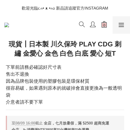
📣如果遇到結帳沒有反應，請另開瀏覽器 (不要直接從ig連結網站
歡迎光臨૮⍝• ᴥ •⍝ა 新品請追蹤官方INSTAGRAM
下單)
📣如果遇到結帳沒有反應，請另開瀏覽器 (不要直接從ig連結網站
下單)
現貨┃日本製 川久保玲 PLAY CDG 刺
繡 金愛心 金色 白色 白底 愛心 短T
下單前請務必確認好尺寸表
售出不退換
因為品牌包裝使用的塑膠包裝是環保材質
很容易破，如果遇到原本的就破掉會直接更換為一般透明
袋
介意者請不要下單
至
08/09 16:00
截止
全店，七月放暑假，滿 $2500 超商免運
全店，🦦消費滿NT$3800享**台灣超商**免運費