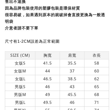
售出不退換
因為品牌包裝使用的塑膠包裝是環保材質
很容易破，如果遇到原本的就破掉會直接更換為一般透
明袋
介意者請不要下單
尺寸有1-2CM誤差為正常範圍
SIZE (CM)
胸寬
肩寬
衣長
女版S
41.5
35.5
58
女版M
44
37
60
女版L
46.5
38.5
62
男版S
46
43
65
男版M
49
45.5
68
男版L
49.5
46
71