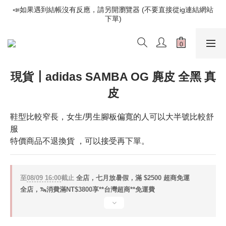
📣如果遇到結帳沒有反應，請另開瀏覽器 (不要直接從ig連結網站
📣如果遇到結帳沒有反應，請另開瀏覽器 (不要直接從ig連結網站
下單)
下單)
歡迎光臨૮⍝• ᴥ •⍝ა 新品請追蹤官方INSTAGRAM
📣如果遇到結帳沒有反應，請另開瀏覽器 (不要直接從ig連結網站
現貨┃adidas SAMBA OG 麂皮 全黑 真
下單)
皮
鞋型比較窄長，女生/男生腳板偏寬的人可以大半號比較舒
服
特價商品不退換貨 ，可以接受再下單。
至
08/09 16:00
截止
全店，七月放暑假，滿 $2500 超商免運
全店，🦦消費滿NT$3800享**台灣超商**免運費