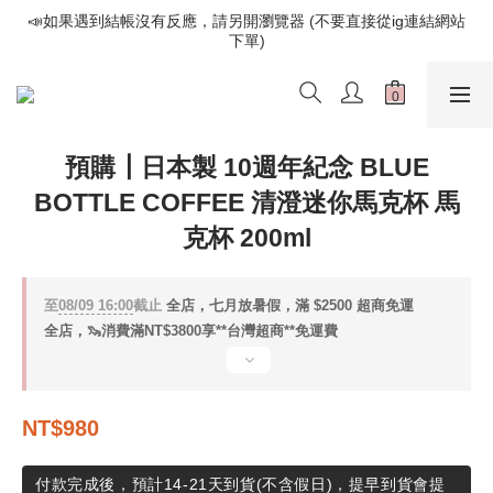
📣如果遇到結帳沒有反應，請另開瀏覽器 (不要直接從ig連結網站
📣如果遇到結帳沒有反應，請另開瀏覽器 (不要直接從ig連結網站
下單)
下單)
歡迎光臨૮⍝• ᴥ •⍝ა 新品請追蹤官方INSTAGRAM
📣如果遇到結帳沒有反應，請另開瀏覽器 (不要直接從ig連結網站
預購┃日本製 10週年紀念 BLUE
下單)
BOTTLE COFFEE 清澄迷你馬克杯 馬
克杯 200ml
至
08/09 16:00
截止
全店，七月放暑假，滿 $2500 超商免運
全店，🦦消費滿NT$3800享**台灣超商**免運費
NT$980
付款完成後，預計14-21天到貨(不含假日)，提早到貨會提