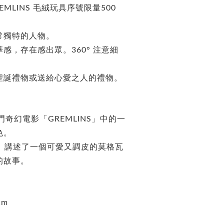
REMLINS 毛絨玩具序號限量500
常獨特的人物。
感，存在感出眾。360° 注意細
聖誕禮物或送給心愛之人的禮物。
熱門奇幻電影「GREMLINS」中的一
色。
NS》講述了一個可愛又調皮的莫格瓦
的故事。
cm