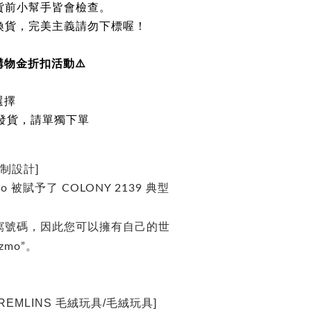
貨前小幫手皆會檢查。
換貨，完美主義請勿下標喔！
購物金折扣活動
⚠️
選擇
發貨，請單獨下單
定制設計]
 被賦予了 COLONY 2139 典型
寫號碼，因此您可以擁有自己的世
zmo”。
GREMLINS 毛絨玩具/毛絨玩具]