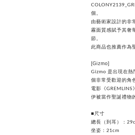
COLONY2139_G
個。
由藝術家設計的非
霧面質感賦予其奢華
節。
此商品也推薦作為
[Gizmo]
Gizmo 是出現在
個非常受歡迎的角
電影《GREMLI
伊被當作聖誕禮物
■尺寸
總長（到耳）：29
坐姿：21cm