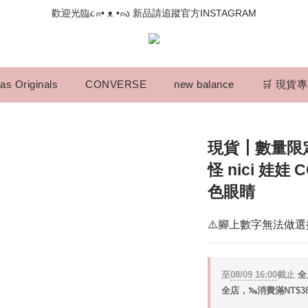
📣如果遇到結帳沒有反應，請另開瀏覽器 (不要直接從ig連結網站下單)
歡迎光臨૮⍝• ᴥ •⍝ა 新品請追蹤官方INSTAGRAM
📣如果遇到結帳沒有反應，請另開瀏覽器 (不要直接從ig連結網站下單)
as Originals
CONVERSE
new balance
🛒 現貨
現貨┃數量限定 
怪 nici 娃娃
色眼睛
⚠️腳上數字無法做選
至
08/09 16:00
截止
全
全店，🦦消費滿NT$3