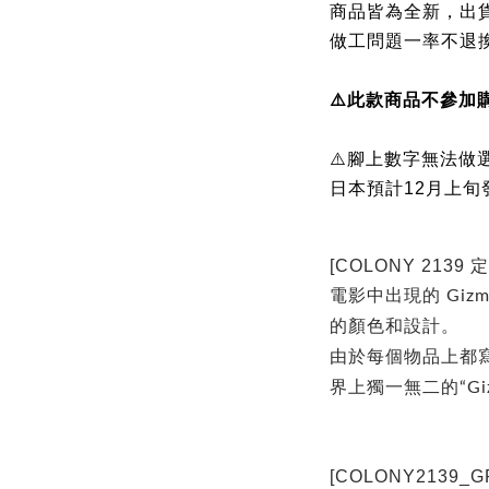
商品皆為全新，出
做工問題一率不退
⚠️
此款商品不參加
⚠️腳上數字無法做
日本預計12月上旬
[COLONY 2139 
電影中出現的 Gizmo
的顏色和設計。
由於每個物品上都
界上獨一無二的“Gi
[COLONY2139_