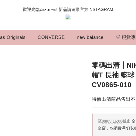
📣如果遇到結帳沒有反應，請另開瀏覽器 (不要直接從ig連結網站下單)
歡迎光臨૮⍝• ᴥ •⍝ა 新品請追蹤官方INSTAGRAM
📣如果遇到結帳沒有反應，請另開瀏覽器 (不要直接從ig連結網站下單)
as Originals
CONVERSE
new balance
🛒 現貨
零碼出清┃NIKE
帽T 長袖 籃球
CV0865-010
特價出清商品售出不
至
08/09 16:00
截止
全
全店，🦦消費滿NT$3