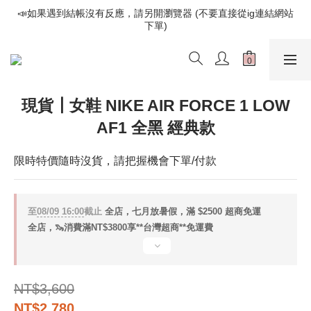
📣如果遇到結帳沒有反應，請另開瀏覽器 (不要直接從ig連結網站
📣如果遇到結帳沒有反應，請另開瀏覽器 (不要直接從ig連結網站
下單)
下單)
歡迎光臨૮⍝• ᴥ •⍝ა 新品請追蹤官方INSTAGRAM
📣如果遇到結帳沒有反應，請另開瀏覽器 (不要直接從ig連結網站
現貨┃女鞋 NIKE AIR FORCE 1 LOW
下單)
AF1 全黑 經典款
限時特價隨時沒貨，請把握機會下單/付款
至
08/09 16:00
截止
全店，七月放暑假，滿 $2500 超商免運
全店，🦦消費滿NT$3800享**台灣超商**免運費
NT$3,600
NT$2,780