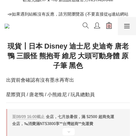
📣如果遇到結帳沒有反應，請另開瀏覽器 (不要直接從ig連結網站
📣如果遇到結帳沒有反應，請另開瀏覽器 (不要直接從ig連結網站
下單)
下單)
現貨┃日本 Disney 迪士尼 史迪奇 唐老
鴨 三眼怪 熊抱哥 維尼 大頭可動身體 原
子筆 黑色
出貨前會確認有沒有墨水再寄出
星際寶貝 / 唐老鴨 / 小熊維尼 / 玩具總動員
至
08/09 16:00
截止
全店，七月放暑假，滿 $2500 超商免運
全店，🦦消費滿NT$3800享**台灣超商**免運費