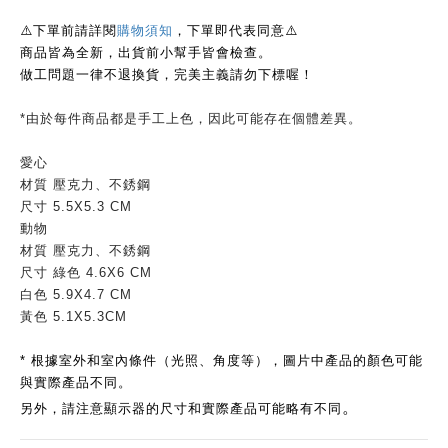
下單前請詳閱
⚠️
購物須知
，下單即代表同意
⚠️
商品皆為全新，出貨前小幫手皆會檢查。
做工問題
一律
不退換貨，完美主義請勿下標喔！
*由於每件商品都是手工上色，因此可能存在個體差異。
愛心
材質 壓克力、不銹鋼
尺寸 5.5X5.3 CM
動物
材質 壓克力、不銹鋼
尺寸 綠色 4.6X6 CM
白色 5.9X4.7 CM
黃色 5.1X5.3CM
* 根據室外和室內條件（光照、角度等），圖片中產品的顏色可能
與實際產品不同。
。
另外，請注意顯示器的尺寸和實際產品可能略有不同