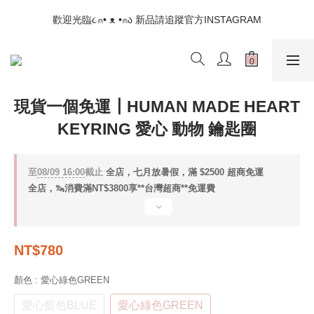
📣如果遇到結帳沒有反應，請另開瀏覽器 (不要直接從ig連結網站
歡迎光臨૮⍝• ᴥ •⍝ა 新品請追蹤官方INSTAGRAM
下單)
📣如果遇到結帳沒有反應，請另開瀏覽器 (不要直接從ig連結網站
下單)
現貨一個免運┃HUMAN MADE HEART
KEYRING 愛心 動物 鑰匙圈
至
08/09 16:00
截止
全店，七月放暑假，滿 $2500 超商免運
全店，🦦消費滿NT$3800享**台灣超商**免運費
NT$780
顏色
: 愛心綠色GREEN
愛心藍色BLUE
愛心綠色GREEN