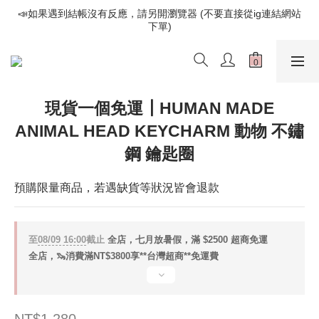
📣如果遇到結帳沒有反應，請另開瀏覽器 (不要直接從ig連結網站
📣如果遇到結帳沒有反應，請另開瀏覽器 (不要直接從ig連結網站
下單)
下單)
歡迎光臨૮⍝• ᴥ •⍝ა 新品請追蹤官方INSTAGRAM
📣如果遇到結帳沒有反應，請另開瀏覽器 (不要直接從ig連結網站
現貨一個免運┃HUMAN MADE
下單)
ANIMAL HEAD KEYCHARM 動物 不鏽
鋼 鑰匙圈
預購限量商品，若遇缺貨等狀況皆會退款
至
08/09 16:00
截止
全店，七月放暑假，滿 $2500 超商免運
全店，🦦消費滿NT$3800享**台灣超商**免運費