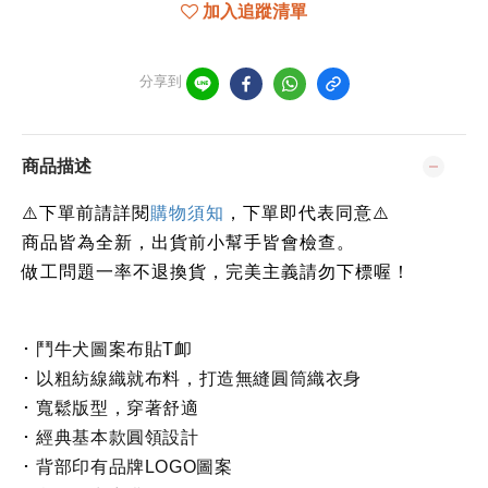
加入追蹤清單
分享到
商品描述
下單前請詳閱
⚠️
購物須知
，下單即代表同意
⚠️
商品皆為全新，出貨前小幫手皆會檢查。
做工問題一率不退換貨，完美主義請勿下標喔！
･ 鬥牛犬圖案布貼T卹
･ 以粗紡線織就布料，打造無縫圓筒織衣身
･ 寬鬆版型，穿著舒適
･ 經典基本款圓領設計
･ 背部印有品牌LOGO圖案