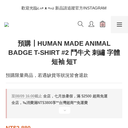
📣如果遇到結帳沒有反應，請另開瀏覽器 (不要直接從ig連結網站
歡迎光臨૮⍝• ᴥ •⍝ა 新品請追蹤官方INSTAGRAM
下單)
📣如果遇到結帳沒有反應，請另開瀏覽器 (不要直接從ig連結網站
下單)
預購┃HUMAN MADE ANIMAL
BADGE T-SHIRT #2 鬥牛犬 刺繡 字體
短袖 短T
預購限量商品，若遇缺貨等狀況皆會退款
至
08/09 16:00
截止
全店，七月放暑假，滿 $2500 超商免運
全店，🦦消費滿NT$3800享**台灣超商**免運費