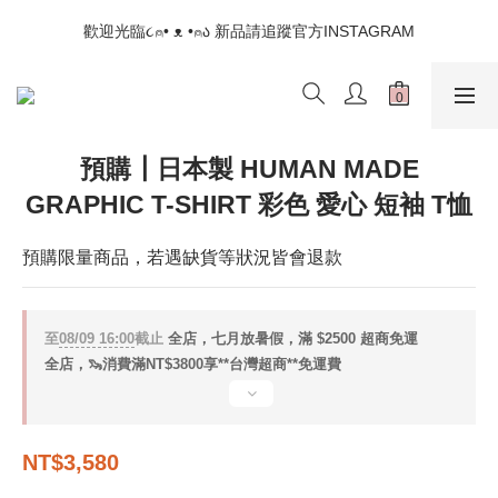
📣如果遇到結帳沒有反應，請另開瀏覽器 (不要直接從ig連結網站
歡迎光臨૮⍝• ᴥ •⍝ა 新品請追蹤官方INSTAGRAM
下單)
📣如果遇到結帳沒有反應，請另開瀏覽器 (不要直接從ig連結網站
下單)
預購┃日本製 HUMAN MADE
GRAPHIC T-SHIRT 彩色 愛心 短袖 T恤
預購限量商品，若遇缺貨等狀況皆會退款
至
08/09 16:00
截止
全店，七月放暑假，滿 $2500 超商免運
全店，🦦消費滿NT$3800享**台灣超商**免運費
NT$3,580