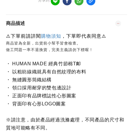
分享到
商品描述
⚠️
下單前請詳閱
購物須知
，下單即代表同意
⚠️
商品皆為全新，出貨前小幫手皆會檢查。
做工問題一率不退換貨，完美主義請勿下標喔！
・ HUMAN MADE 經典竹節棉T卹
・ 以粗紡線織就具有自然紋理的布料
・ 無縫圓形筒織結構
・ 領口採用耐穿的雙包邊設計
・ 正面印有品牌標誌性心形圖案
・ 背面印有心形LOGO圖案
※請注意，由於產品經過洗滌處理，不同產品的尺寸和
質地可能略有不同。