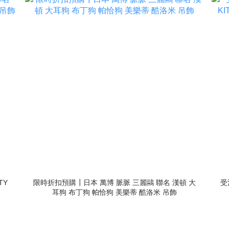
TY
限時折扣預購┃日本 萬博 脈脈 三麗鷗 聯名 漢頓 大
受
耳狗 布丁狗 帕恰狗 美樂蒂 酷洛米 吊飾