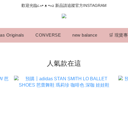
📣如果遇到結帳沒有反應，請另開瀏覽器 (不要直接從ig連結網站下單)
歡迎光臨૮⍝• ᴥ •⍝ა 新品請追蹤官方INSTAGRAM
📣如果遇到結帳沒有反應，請另開瀏覽器 (不要直接從ig連結網站下單)
as Originals
CONVERSE
new balance
🛒 現貨
人氣款在這