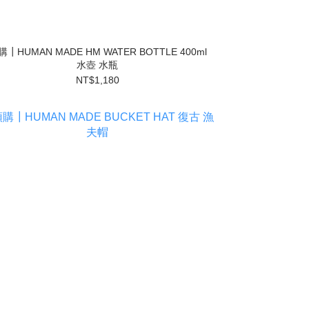
購┃HUMAN MADE HM WATER BOTTLE 400ml
水壺 水瓶
NT$1,180