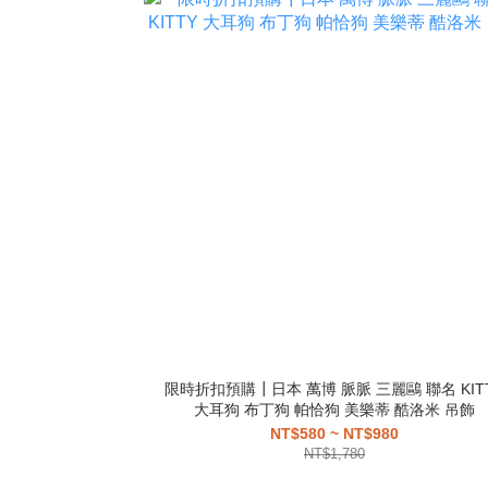
限時折扣預購┃日本 萬博 脈脈 三麗鷗 聯名 KIT
大耳狗 布丁狗 帕恰狗 美樂蒂 酷洛米 吊飾
NT$580 ~ NT$980
NT$1,780