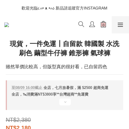
📣如果遇到結帳沒有反應，請另開瀏覽器 (不要直接從ig連結網站
歡迎光臨૮⍝• ᴥ •⍝ა 新品請追蹤官方INSTAGRAM
下單)
📣如果遇到結帳沒有反應，請另開瀏覽器 (不要直接從ig連結網站
下單)
現貨，一件免運┃自留款 韓國製 水洗
刷色 繭型牛仔褲 錐形褲 氣球褲
雖然單價比較高，但版型真的很好看，已自留四色
至
08/09 16:00
截止
全店，七月放暑假，滿 $2500 超商免運
全店，🦦消費滿NT$3800享**台灣超商**免運費
NT$2,380
NT$2,180