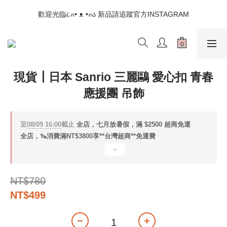
📣如果遇到結帳沒有反應，請另開瀏覽器 (不要直接從ig連結網站
歡迎光臨૮⍝• ᴥ •⍝ა 新品請追蹤官方INSTAGRAM
下單)
📣如果遇到結帳沒有反應，請另開瀏覽器 (不要直接從ig連結網站
下單)
現貨┃日本 Sanrio 三麗鷗 愛心扣 青春
應援團 吊飾
至
08/09 16:00
截止
全店，七月放暑假，滿 $2500 超商免運
全店，🦦消費滿NT$3800享**台灣超商**免運費
NT$780
NT$499