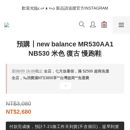
📣如果遇到結帳沒有反應，請另開瀏覽器 (不要直接從ig連結網站
歡迎光臨૮⍝• ᴥ •⍝ა 新品請追蹤官方INSTAGRAM
下單)
📣如果遇到結帳沒有反應，請另開瀏覽器 (不要直接從ig連結網站
下單)
預購┃new balance MR530AA1
NB530 米色 復古 慢跑鞋
至
08/09 16:00
截止
全店，七月放暑假，滿 $2500 超商免運
全店，🦦消費滿NT$3800享**台灣超商**免運費
NT$3,080
NT$2,680
付款完成後，預計7-21個工作天到貨(不含假日)，提早到貨