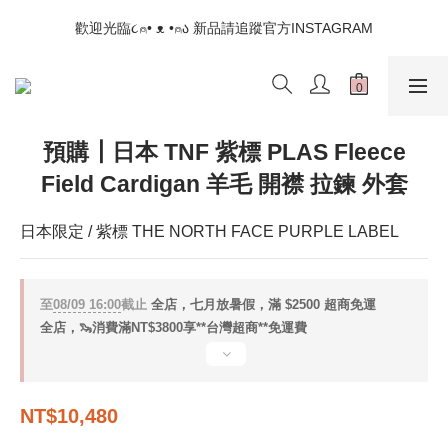
📣如果遇到結帳沒有反應，請另開瀏覽器 (不要直接從ig連結網站
歡迎光臨૮⍝• ᴥ •⍝ა 新品請追蹤官方INSTAGRAM
下單)
📣如果遇到結帳沒有反應，請另開瀏覽器 (不要直接從ig連結網站
下單)
預購┃日本 TNF 紫標 PLAS Fleece
Field Cardigan 羊毛 開襟 拉鍊 外套
日本限定 / 紫標 THE NORTH FACE PURPLE LABEL
至
08/09 16:00
截止
全店，七月放暑假，滿 $2500 超商免運
全店，🦦消費滿NT$3800享**台灣超商**免運費
NT$10,480