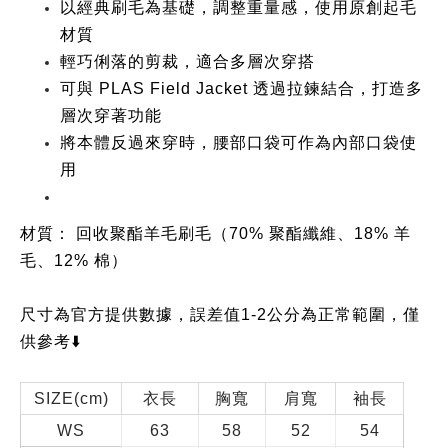
以經典刷毛為基礎，調整重量感，使用原創起毛
材質
輕巧俐落的剪裁，適合多層次穿搭
可與 PLAS Field Jacket 透過拉鍊結合，打造多
層次穿著功能
將本體反過來穿時，腰部口袋可作為內部口袋使
用
材質：
回收聚酯羊毛刷毛（70% 聚酯纖維、18% 羊
毛、12% 棉）
尺寸為官方提供數據，誤差值1-2公分為正常範圍，僅
供參考⬇️
SIZE(cm)
衣長
胸寬
肩寬
袖長
WS
63
58
52
54