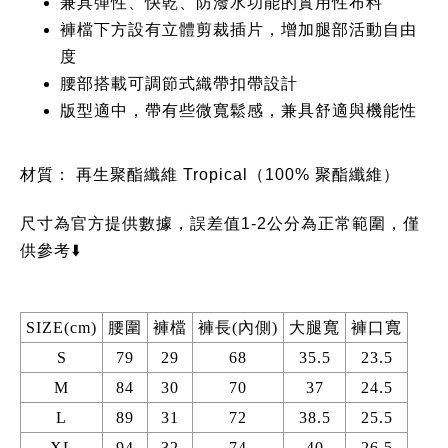
兼具彈性、快乾、防潑水功能的實用性布料
褲檔下方設有立體剪裁插片，增加腿部活動自由
度
腰部搭載可調節式織帶扣帶設計
版型適中，帶有些微寬鬆感，兼具舒適與機能性
材質：
再生聚酯纖維 Tropical（100% 聚酯纖維）
尺寸為官方提供數據，誤差值1-2公分為正常範圍，僅
供參考⬇️
SIZE(cm)
腰圍
褲檔
褲長(內側)
大腿寬
褲口寬
S
79
29
68
35.5
23.5
M
84
30
70
37
24.5
L
89
31
72
38.5
25.5
XL
94
32
74
40
26.5