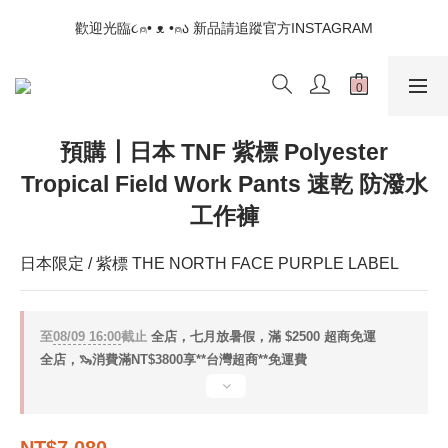
📣如果遇到結帳沒有反應，請另開瀏覽器 (不要直接從ig連結網站
歡迎光臨૮⍝• ᴥ •⍝ა 新品請追蹤官方INSTAGRAM
下單)
📣如果遇到結帳沒有反應，請另開瀏覽器 (不要直接從ig連結網站
下單)
預購┃日本 TNF 紫標 Polyester
Tropical Field Work Pants 速乾 防潑水
工作褲
日本限定 / 紫標 THE NORTH FACE PURPLE LABEL
至
08/09 16:00
截止
全店，七月放暑假，滿 $2500 超商免運
全店，🦦消費滿NT$3800享**台灣超商**免運費