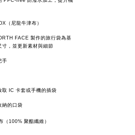
PFC-free 防潑水加工，提升機
OX（尼龍牛津布）
 NORTH FACE 製作的旅行袋為基
尺寸，並更新素材與細節
把手
取 IC 卡套或手機的插袋
收納的口袋
布（100% 聚酯纖維）