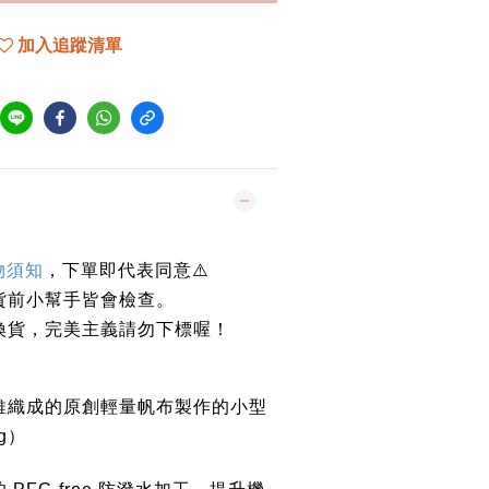
加入追蹤清單
物須知
，下單即代表同意⚠️
貨前小幫手皆會檢查。
換貨，完美主義請勿下標喔！
維織成的原創輕量帆布製作的小型
ag）