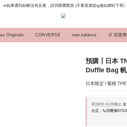
📣如果遇到結帳沒有反應，請另開瀏覽器 (不要直接從ig連結網站下單)
歡迎光臨૮⍝• ᴥ •⍝ა 新品請追蹤官方INSTAGRAM
📣如果遇到結帳沒有反應，請另開瀏覽器 (不要直接從ig連結網站下單)
as Originals
CONVERSE
new balance
🛒 現貨
預購┃日本 TNF
Duffle Bag
日本限定 / 紫標 THE 
至
08/09 16:00
截止
全
全店，🦦消費滿NT$3