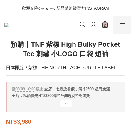
📣如果遇到結帳沒有反應，請另開瀏覽器 (不要直接從ig連結網站
歡迎光臨૮⍝• ᴥ •⍝ა 新品請追蹤官方INSTAGRAM
下單)
📣如果遇到結帳沒有反應，請另開瀏覽器 (不要直接從ig連結網站
下單)
預購┃TNF 紫標 High Bulky Pocket
Tee 刺繡 小LOGO 口袋 短袖
日本限定 / 紫標 THE NORTH FACE PURPLE LABEL
至
08/09 16:00
截止
全店，七月放暑假，滿 $2500 超商免運
全店，🦦消費滿NT$3800享**台灣超商**免運費
NT$3,980