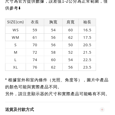
尺寸為官方提供數據，誤差值1-2公分為正常範圍，僅
供參考⬇️
SIZE(cm)
衣長
胸寬
肩寬
袖長
WS
59
54
60
16.5
WM
61
56
62
17.5
S
70
56
50
20.5
M
72
58
52
21.5
L
74
60
54
22.5
XL
76
62
56
23.5
* 根據室外和室內條件（光照、角度等），圖片中產品
的顏色可能與實際產品不同。
另外，請注意顯示器的尺寸和實際產品可能略有不同。
送貨及付款方式