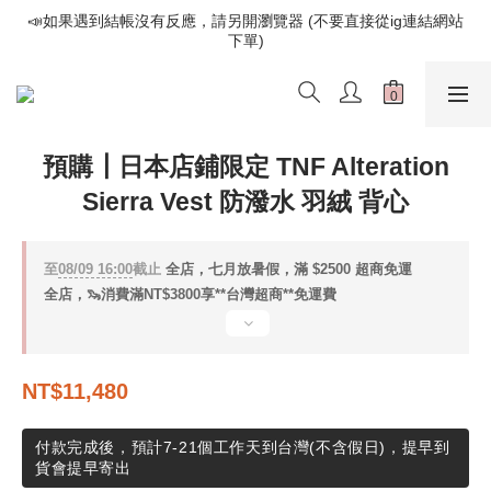
📣如果遇到結帳沒有反應，請另開瀏覽器 (不要直接從ig連結網站
📣如果遇到結帳沒有反應，請另開瀏覽器 (不要直接從ig連結網站
下單)
下單)
歡迎光臨૮⍝• ᴥ •⍝ა 新品請追蹤官方INSTAGRAM
📣如果遇到結帳沒有反應，請另開瀏覽器 (不要直接從ig連結網站
預購┃日本店鋪限定 TNF Alteration
下單)
Sierra Vest 防潑水 羽絨 背心
至
08/09 16:00
截止
全店，七月放暑假，滿 $2500 超商免運
全店，🦦消費滿NT$3800享**台灣超商**免運費
NT$11,480
付款完成後，預計7-21個工作天到台灣(不含假日)，提早到
貨會提早寄出