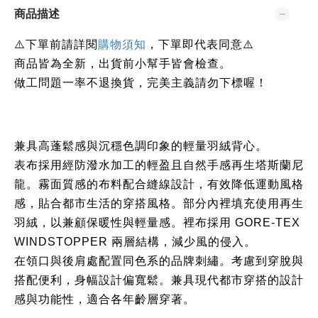
商品描述
下單前請詳閱
⚠️
購物須知
，下單即代表同意
⚠️
商品皆為全新，出貨前小幫手皆會檢查。
做工問題一率不退換貨，完美主義請勿下標喔！
兼具高蓬鬆感與沉穩色調印象的輕量羽絨背心。
表布採用經防潑水加工的輕盈且自然手感再生塔斯蘭尼
龍。霧面質感的布料配合縫線設計，有效降低運動風格
感，貼合都市生活的穿搭風格。部分內裡填充使用再生
羽絨，以兼顧保暖性與輕量感。裡布採用 GORE-TEX
WINDSTOPPER 兩層結構，減少風的侵入。
在領口與後肩處配置同色系的品牌刺繡。考慮到穿脫與
搭配便利，身幅設計偏寬鬆。兼具現代都市穿搭的設計
感與功能性，適合各年齡層穿著。