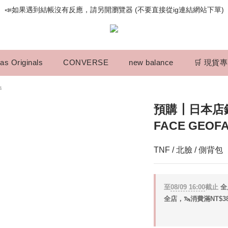
📣如果遇到結帳沒有反應，請另開瀏覽器 (不要直接從ig連結網站下單)
📣如果遇到結帳沒有反應，請另開瀏覽器 (不要直接從ig連結網站下單)
歡迎光臨૮⍝• ᴥ •⍝ა 新品請追蹤官方INSTAGRAM
📣如果遇到結帳沒有反應，請另開瀏覽器 (不要直接從ig連結網站下單)
as Originals
CONVERSE
new balance
🛒 現貨
件
預購┃日本店鋪
FACE GEOF
TNF / 北臉 / 側背包
至
08/09 16:00
截止
全
全店，🦦消費滿NT$3