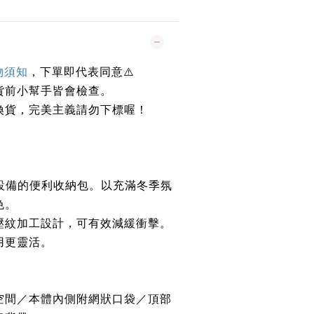
物須知
，下單即代表同意
⚠️
貨前小幫手皆會檢查。
換貨，完美主義請勿下標喔！
邊設備的便利收納包。以充滿冬季氛
色。
壓紋加工設計，可有效減緩衝擊。
用更靈活。
空間／本體內側附網狀口袋／頂部