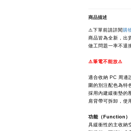
商品描述
下單前請詳閱
⚠️
購
商品皆為全新，出
做工問題一率不退
⚠️
筆電不能放
⚠️
適合收納 PC 周
圍的別注配色為特
採用內建緩衝墊的
肩背帶可拆卸，使
功能（Function）
具緩衝性的主收納