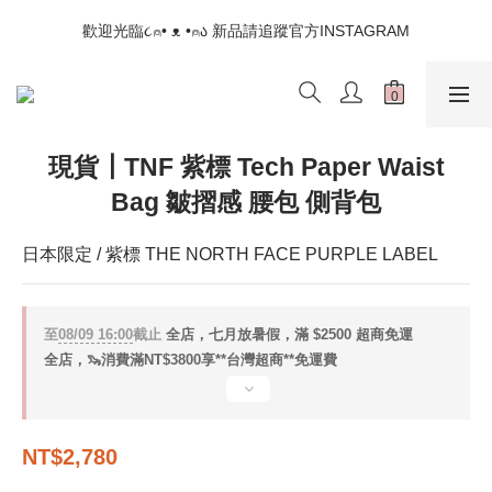
📣如果遇到結帳沒有反應，請另開瀏覽器 (不要直接從ig連結網站
歡迎光臨૮⍝• ᴥ •⍝ა 新品請追蹤官方INSTAGRAM
下單)
📣如果遇到結帳沒有反應，請另開瀏覽器 (不要直接從ig連結網站
下單)
現貨┃TNF 紫標 Tech Paper Waist
Bag 皺摺感 腰包 側背包
日本限定 / 紫標 THE NORTH FACE PURPLE LABEL
至
08/09 16:00
截止
全店，七月放暑假，滿 $2500 超商免運
全店，🦦消費滿NT$3800享**台灣超商**免運費
NT$2,780