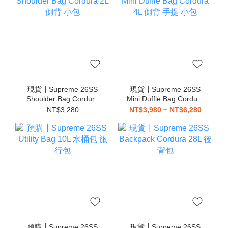
現貨┃Supreme 26SS
現貨┃Supreme 26SS
Shoulder Bag Cordura
Mini Duffle Bag Cordura
2L 側背 小包
4L 側背 手提 小包
NT$3,280
NT$3,980 ~ NT$6,280
預購┃Supreme 26SS
現貨┃Supreme 26SS