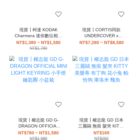
現貨┃柯達 KODAK
現貨┃CORTIS同款
Charmera 迷你數位相機
UNDERCOVER x
鑰匙圈 盲盒
Medicom Toy
NT$1,380 ~ NT$1,580
NT$7,280 ~ NT$8,580
HAMBURGER LAMP 漢
NT$1,780
堡燈
現貨┃權志龍 GD G-
現貨┃權志龍 GD 日本
DRAGON OFFICIAL
三麗鷗 無痕 髮夾 KITTY
MINI LIGHT KEYRING
美樂蒂 布丁狗 花小兔 帕
NT$780 ~ NT$1,580
NT$169
小手燈 鑰匙圈 小盆栽
恰狗 庫洛米 醜魚
NT$1,980
NT$250