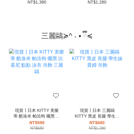
卡夾 卡片夾 零錢包
NT$1,380
NT$1,280
三麗鷗≽^ ˕ • ྀི≼
現貨┃日本 KITTY 美樂
現貨┃日本 三麗鷗
蒂 酷洛米 帕洽狗 曬黑 比
KITTY 黑皮 長腿 學生妹
基尼 點點 泳衣 吊飾 三麗
貴婦 吊飾
NT$590
NT$680
鷗
NT$680
NT$1,280