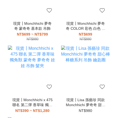
現貨┃Monchhichi 夢奇
現貨┃Monchhichi 夢奇
奇 蒙奇奇 基本款 吊飾
奇 COLOR 彩色 白色 黑
色 粉色 藍色 綠色 紫色
NT$699 ~ NT$799
NT$699
吊飾
NT$880
NT$880
現貨┃Monchhichi x 475
現貨┃Lisa 孫藝珍 同款
聯名 第二彈 香草味 獨角
Monchhichi 夢奇奇 甜心
獸 蒙奇奇 夢奇奇 娃娃 吊
棒棒糖系列 吊飾 鑰匙圈
NT$390 ~ NT$1,280
NT$980
飾 髮夾