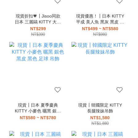
現貨折扣💗┃Jisoo同款
現貨優惠！┃日本 KITTY
日本 三麗鷗 KITTY 大耳
平成 美人魚 黑灰 黑皮 曬
狗 酷洛米 花小兔 美樂蒂
黑 公主 蔡依林同款 吊飾
NT$299
NT$499 ~ NT$580
大眼蛙 布丁狗 帕恰狗 漢
NT$390
NT$980
頓 愛心扣 吊飾
現貨┃日本 夏季慶典
現貨┃韓國限定 KITTY
KITTY 小麥色 曬黑 銀色
長腿辣妹吊飾
黑皮 黑色 足球 吊飾
NT$580 ~ NT$780
NT$1,580
NT$1,880