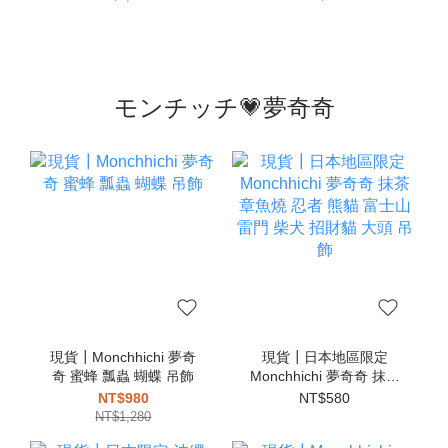
モンチッチ💗夢奇奇
現貨┃Monchhichi 夢奇
現貨┃日本地區限定
奇 蜜蜂 瓢蟲 蝴蝶 吊飾
Monchhichi 夢奇奇 抹茶
章魚燒 忍者 熊貓 富士山
NT$980
NT$580
雷門 柴犬 招財貓 大頭 吊
NT$1,280
飾