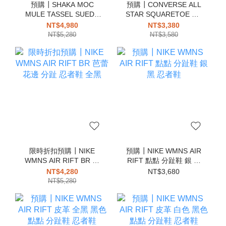
預購┃SHAKA MOC
預購┃CONVERSE ALL
MULE TASSEL SUEDE
STAR SQUARETOE OX
4WAY 莫卡辛 麂皮 穆勒
低筒 方頭 帆布鞋 全黑
NT$4,980
NT$3,380
涼鞋 流蘇
NT$5,280
NT$3,580
限時折扣預購┃NIKE
預購┃NIKE WMNS AIR
WMNS AIR RIFT BR 芭
RIFT 點點 分趾鞋 銀 黑
蕾 花邊 分趾 忍者鞋 全黑
忍者鞋
NT$4,280
NT$3,680
NT$5,280