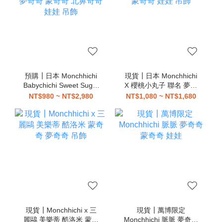
預購┃日本 Monchhichi
現貨┃日本 Monchhichi
Babychichi Sweet Sugar
X 櫻桃小丸子 聯名 夢奇
夢奇奇 蒙奇奇 北鼻奇奇
奇 蒙奇奇 娃娃 吊飾
NT$980 ~ NT$2,980
NT$1,080 ~ NT$1,680
娃娃 吊飾
現貨┃Monchhichi x 三
現貨┃萬博限定
麗鷗 美樂蒂 酷洛米 蒙奇
Monchhichi 脈脈 夢奇奇