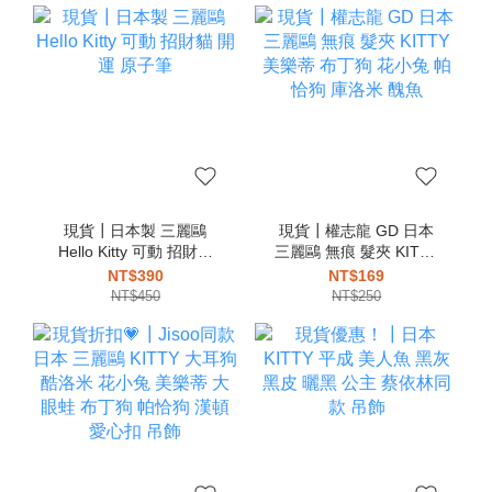
現貨┃日本製 三麗鷗
現貨┃權志龍 GD 日本
Hello Kitty 可動 招財貓
三麗鷗 無痕 髮夾 KITTY
開運 原子筆
美樂蒂 布丁狗 花小兔 帕
NT$390
NT$169
恰狗 庫洛米 醜魚
NT$450
NT$250