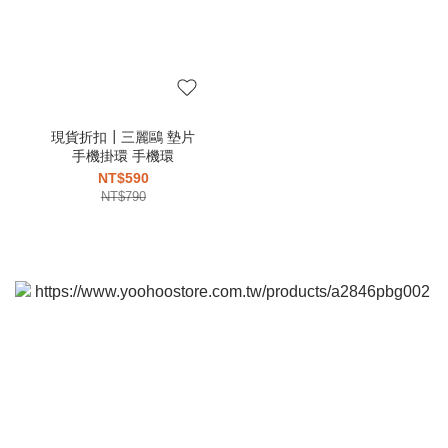
現貨折扣┃三麗鷗 墊片
手機掛環 手機環
NT$590
NT$790