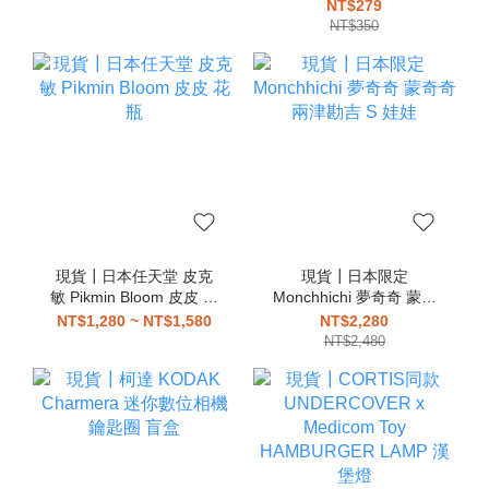
分趾鞋 忍者鞋
皮 吊飾
NT$279
NT$350
現貨┃日本任天堂 皮克
現貨┃日本限定
敏 Pikmin Bloom 皮皮 花
Monchhichi 夢奇奇 蒙奇
瓶
奇 兩津勘吉 S 娃娃
NT$1,280 ~ NT$1,580
NT$2,280
NT$2,480