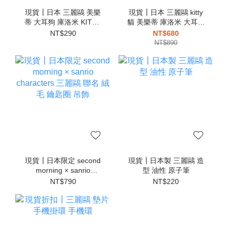
現貨┃日本 三麗鷗 美樂
現貨┃日本 三麗鷗 kitty
蒂 大耳狗 庫洛米 KITTY
貓 美樂蒂 庫洛米 大耳狗
帕恰狗 伸縮 鑰匙圈
計算機
NT$290
NT$680
NT$890
現貨┃日本限定 second
現貨┃日本製 三麗鷗 造
morning × sanrio
型 油性 原子筆
characters 三麗鷗 聯名
NT$790
NT$220
絨毛 鑰匙圈 吊飾