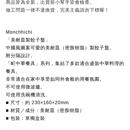
商品皆為全新，出貨前小幫手皆會檢查。
做工問題一律不退換貨，完美主義請勿下標喔！
Monchhichi
「美耐皿製餃子盤」
中國風圖案可愛的美耐皿（密胺樹脂）製餃子盤。
附分隔設計。
「町中華餐具」系列，集結了多款適合盛裝中華料理的
餐具。
非常適合在家中享受如同外食般的用餐氛圍。
不可使用微波爐。
可使用洗碗機清洗。
■ 尺寸：約 230×160×20mm
■ 材質／成分：美耐皿（密胺樹脂）
■ 包裝：單獨盒裝