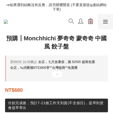
📣如果遇到結帳沒有反應，請另開瀏覽器 (不要直接從ig連結網站
📣如果遇到結帳沒有反應，請另開瀏覽器 (不要直接從ig連結網站
下單)
下單)
歡迎光臨૮⍝• ᴥ •⍝ა 新品請追蹤官方INSTAGRAM
📣如果遇到結帳沒有反應，請另開瀏覽器 (不要直接從ig連結網站
預購┃Monchhichi 夢奇奇 蒙奇奇 中國
下單)
風 餃子盤
至
08/09 16:00
截止
全店，七月放暑假，滿 $2500 超商免運
全店，🦦消費滿NT$3800享**台灣超商**免運費
NT$680
付款完成後，預計7-21個工作天到貨(不含假日)，提早到貨
會提早寄出