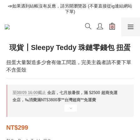
📣如果遇到結帳沒有反應，請另開瀏覽器 (不要直接從ig連結網站
📣如果遇到結帳沒有反應，請另開瀏覽器 (不要直接從ig連結網站
下單)
下單)
歡迎光臨૮⍝• ᴥ •⍝ა 新品請追蹤官方INSTAGRAM
📣如果遇到結帳沒有反應，請另開瀏覽器 (不要直接從ig連結網站
現貨┃Sleepy Teddy 珠鏈零錢包 扭蛋
下單)
扭蛋大量製造多少會有做工問題，完美主義者請不要下單
不含蛋殼
至
08/09 16:00
截止
全店，七月放暑假，滿 $2500 超商免運
全店，🦦消費滿NT$3800享**台灣超商**免運費
NT$299