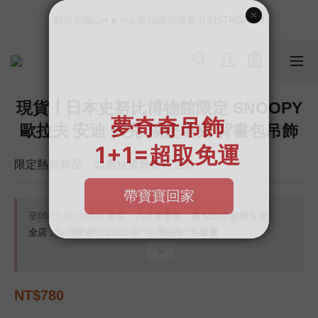
📣如果遇到結帳沒有反應，請另開瀏覽器 (不要直接從ig連結網站
歡迎光臨૮⍝• ᴥ •⍝ა 新品請追蹤官方INSTAGRAM
下單)
📣如果遇到結帳沒有反應，請另開瀏覽器 (不要直接從ig連結網站
下單)
現貨┃日本史努比博物館限定 SNOOPY
歐拉夫 安迪 貝兒 糊塗塔克 背書包吊飾
限定熱賣商品，如遇缺貨會進行退款
至
09/08 16:00
截止
全店，八月放暑假，滿 $2500 超商免運
全店，🦦消費滿NT$3800享**台灣超商**免運費
NT$780