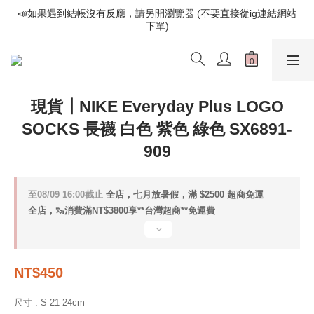
📣如果遇到結帳沒有反應，請另開瀏覽器 (不要直接從ig連結網站
📣如果遇到結帳沒有反應，請另開瀏覽器 (不要直接從ig連結網站
下單)
下單)
歡迎光臨૮⍝• ᴥ •⍝ა 新品請追蹤官方INSTAGRAM
📣如果遇到結帳沒有反應，請另開瀏覽器 (不要直接從ig連結網站
現貨┃NIKE Everyday Plus LOGO
下單)
SOCKS 長襪 白色 紫色 綠色 SX6891-
909
至
08/09 16:00
截止
全店，七月放暑假，滿 $2500 超商免運
全店，🦦消費滿NT$3800享**台灣超商**免運費
NT$450
尺寸
: S 21-24cm