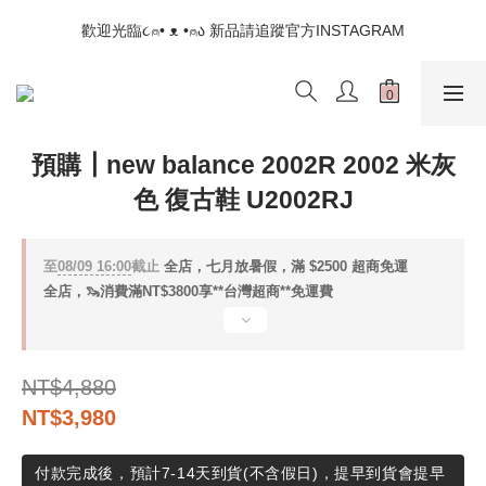
📣如果遇到結帳沒有反應，請另開瀏覽器 (不要直接從ig連結網站
歡迎光臨૮⍝• ᴥ •⍝ა 新品請追蹤官方INSTAGRAM
下單)
📣如果遇到結帳沒有反應，請另開瀏覽器 (不要直接從ig連結網站
下單)
預購┃new balance 2002R 2002 米灰
色 復古鞋 U2002RJ
至
08/09 16:00
截止
全店，七月放暑假，滿 $2500 超商免運
全店，🦦消費滿NT$3800享**台灣超商**免運費
NT$4,880
NT$3,980
付款完成後，預計7-14天到貨(不含假日)，提早到貨會提早