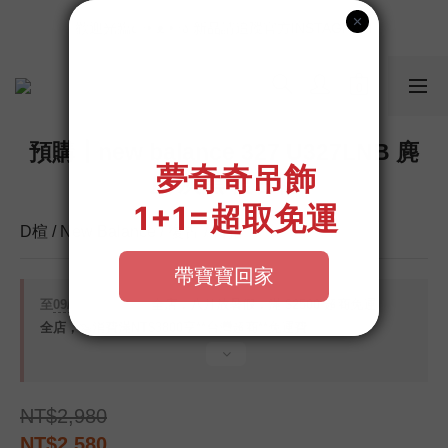
📣如果遇到結帳沒有反應，請另開瀏覽器 (不要直接從ig連結網站
歡迎光臨૮⍝• ᴥ •⍝ა 新品請追蹤官方INSTAGRAM
下單)
📣如果遇到結帳沒有反應，請另開瀏覽器 (不要直接從ig連結網站
下單)
預購┃new balance 327 U327LNB 麂
皮 灰黑 復古鞋
D楦 / New Balance / 復古 / 百搭
至
09/08 16:00
截止
全店，八月放暑假，滿 $2500 超商免運
全店，🦦消費滿NT$3800享**台灣超商**免運費
NT$2,980
NT$2,580