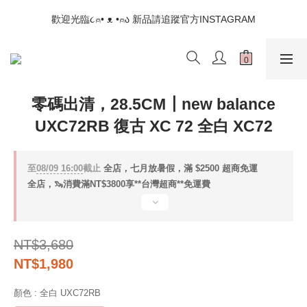
📣如果遇到結帳沒有反應，請另開瀏覽器 (不要直接從ig連結網站
歡迎光臨૮⍝• ᴥ •⍝ა 新品請追蹤官方INSTAGRAM
下單)
📣如果遇到結帳沒有反應，請另開瀏覽器 (不要直接從ig連結網站
下單)
零碼出清，28.5CM┃new balance
UXC72RB 復古 XC 72 全白 XC72
至
08/09 16:00
截止
全店，七月放暑假，滿 $2500 超商免運
全店，🦦消費滿NT$3800享**台灣超商**免運費
NT$3,680
NT$1,980
顏色
: 全白 UXC72RB