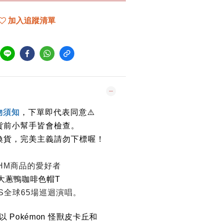
加入追蹤清單
物須知
，下單即代表同意
⚠️
貨前小幫手皆會檢查。
換貨，完美主義請勿下標喔！
是HM商品的愛好者
用大蔥鴨咖啡色帽T
S全球65場巡迴演唱。
品以 Pokémon 怪獸皮卡丘和