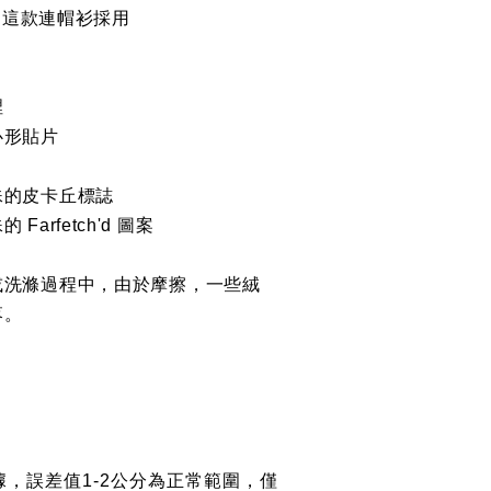
特色。這款連帽衫採用
裡
心形貼片
殊的皮卡丘標誌
arfetch'd 圖案
或洗滌過程中，由於摩擦，一些絨
落。
，誤差值1-2公分為正常範圍，僅