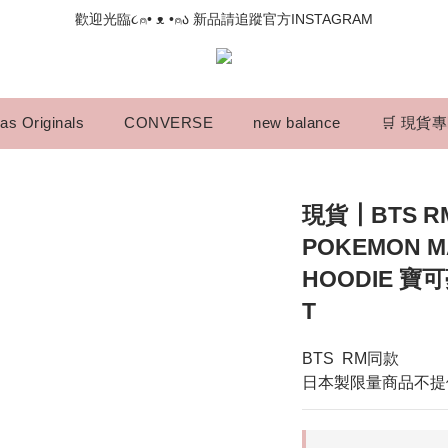
📣如果遇到結帳沒有反應，請另開瀏覽器 (不要直接從ig連結網站下單)
歡迎光臨૮⍝• ᴥ •⍝ა 新品請追蹤官方INSTAGRAM
📣如果遇到結帳沒有反應，請另開瀏覽器 (不要直接從ig連結網站下單)
as Originals
CONVERSE
new balance
🛒 現貨
現貨┃BTS R
POKEMON M
HOODIE 寶
T
BTS  RM同款
日本製限量商品不提