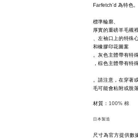
Farfetch'd 為
標準輪廓、
厚實的重磅羊毛襯
、左袖口上的特殊
和橡膠印花圖案
。灰色主體帶有特
，棕色主體帶有特殊的 F
。請注意，在穿著
毛可能會粘附或脫
材質：
100% 棉
日本製造
尺寸為官方提供數據