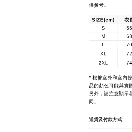
供參考
。
SIZE(cm)
衣
S
6
M
6
L
7
XL
7
2XL
7
* 根據室外和室內
品的顏色可能與實
另外，請注意顯示
同。
送貨及付款方式